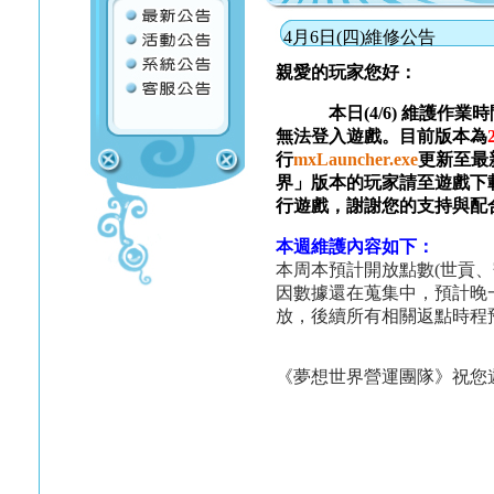
4月6日(四)維修公告
親愛的玩家您好：
本日(4/6) 維護作業
無法登入遊戲。目前版本為
行
mxLauncher.exe
更新至最
界」版本的玩家請至遊戲下
行遊戲，謝謝您的支持與配
本週維護內容如下：
本周本預計開放點數(世貢
因數據還在蒐集中，預計晚
放，後續所有相關返點時程
《夢想世界營運團隊》祝您