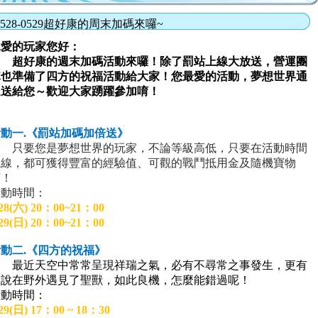
0528-0529超好康的周末加碼來囉~
親愛的玩家您好：
超好康的週末加碼活動來囉！除了罰站上線大放送，營運團
隊也準備了四方的祝福活動給大家！您最愛的活動，夢想世界通
通送給您～歡迎大家踴躍參加唷！
活動
一
.
《罰站加碼加倍送》
只要您是夢想世界的玩家，不論等級高低，只要在活動時間
上線，都可獲得豐富的經驗值、可觀的戰鬥抵用金及隨機寶物
唷！
活動時間：
28(
六) 20：00~21：00
29(
日) 20：00~21：00
活動
二
.
《四方的祝福》
最近天空中常常呈現祥瑞之氣，必有不尋常之事發生，更有
人說在野外遇見了聖獸，如此良機，怎麼能錯過呢！
活動時間：
29(
日) 17：00 ~ 18：30