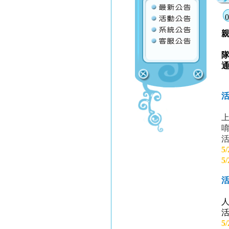
5/
5/
5/