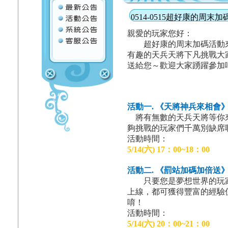
0514-0515超好康的周末加
親愛的玩家您好：
超好康的周末加碼活動來
有趣的天兵天將下凡挑戰大
送給您～歡迎大家踴躍參
活動一. 《天將神兵來相會
將有無數的天兵天將等你
夠挑戰的玩家們千萬別缺席
活動時間：
5/14(
六) 17
：
00~18
：
00
活動
二
.
《罰站加碼加倍送
只要您是夢想世界的玩
上線，都可獲得豐富的經驗
唷！
活動時間：
5/14(
六) 20：00~21：00