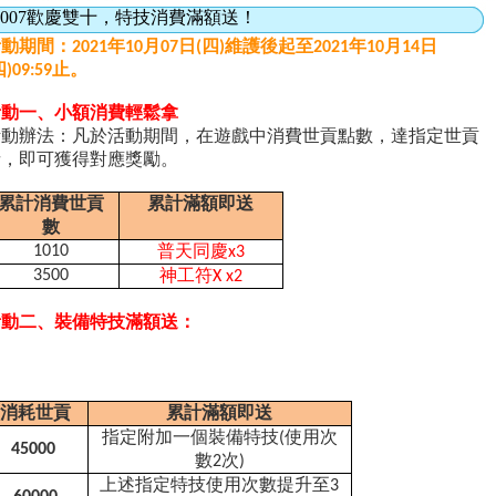
1007歡慶雙十，特技消費滿額送！
動期間：2021年10月07日(四)維護後起至2021年10月14日
四)09:59止。
活動一、小額消費輕鬆拿
活動辦法：凡於活動期間，在遊戲中消費世貢點數，達指定世貢
者，即可獲得對應獎勵。
累計消費世貢
累計滿額即送
數
1010
普天同慶
x3
3500
神工符
X x2
活動二、裝備特技滿額送：
消耗世貢
累計滿額即送
指定附加一個裝備特技
(
使用次
45000
數
2
次
)
上述指定特技使用次數提升至
3