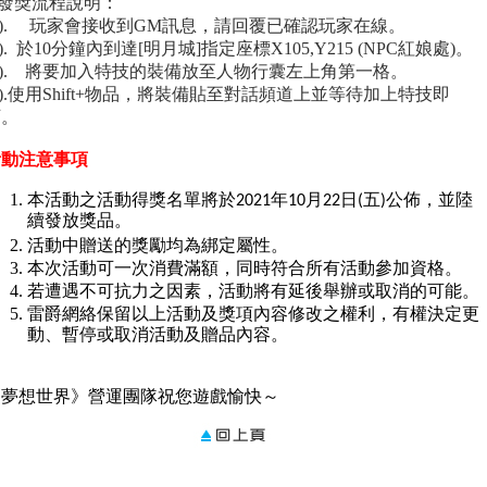
發獎流程說明：
1).
玩家會接收到
GM
訊息，請回覆已確認玩家在線。
).
於
10
分鐘內到達
[
明月城
]
指定座標
X105,Y215 (NPC
紅娘處
)
。
).
將要加入特技的裝備放至人物行囊左上角第一格。
).
使用
Shift+
物品，將裝備貼至對話頻道上並等待加上特技即
可。
活動注意事項
本活動之活動得獎名單將於2021年10月22日(五)公佈，並陸
續發放獎品。
活動中贈送的獎勵均為綁定屬性。
本次活動可一次消費滿額，同時符合所有活動參加資格。
若遭遇不可抗力之因素，活動將有延後舉辦或取消的可能。
雷爵網絡保留以上活動及獎項內容修改之權利，有權決定更
動、暫停或取消活動及贈品內容。
《夢想世界》營運團隊祝您遊戲愉快～