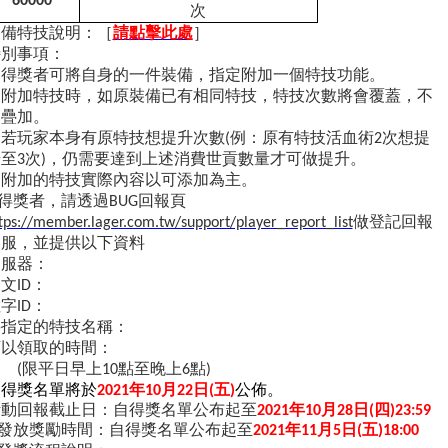
60000
次
裝備特技說明：［
請點擊此處
］
特別事項：
. 得獎者可將自身的一件裝備，指定附加一個特技功能。
. 附加特技時，如原裝備已有相同特技，特技次數將會覆蓋，不
會疊加。
. 若玩家本身有原特技想提升次數
(
例：原有特技活血術
2
次想提
升至
3
次
)
，仍需要達到上述消費世貢數量才可做提升。
. 附加的特技實際內容以可添加為主。
.得獎者，請透過
BUG
回報頁
tps://member.lager.com.tw/support/player_report_list
做登記回報
客服，並提供以下資料
伺服器：
中文
ID
：
數字
ID
：
要指定的特技名稱：
可以領取的時間：
(
限平日早上
10
點至晚上
6
點
)
.
得獎名單將於
2021
年10月22
日
(
五
)
公佈。
活動回報截止日：自得獎名單公布起至
2021
年10月28日(四)23:59
發放獎勵時間：自得獎名單公布起至
2021
年11月5日(五)18:00